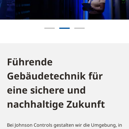
Energieeffizienzkennzahl
Go to slide 1
Go to slide 2
Go to slide 3
Where it
really
matters
Führende
Ihr
Gebäudetechnik für
Rechenzentrum
eine sichere und
Mehr erfahren
nachhaltige Zukunft
Bei Johnson Controls gestalten wir die Umgebung, in