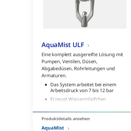
AquaMist ULF
Eine komplett ausgereifte Lösung mit
Pumpen, Ventilen, Düsen,
Abgabedüsen, Rohrleitungen und
Armaturen.
Das System arbeitet bei einem
Arbeitsdruck von 7 bis 12 bar
Erzeugt Wassertröpfchen
durch eine Reihe von speziell
entwickelten Sprinkler-und
Sprühköpfen, die für eine
Produktdetails ansehen​
Vielzahl von Brandgefahren
AquaMist
entwickelt und zugelassen