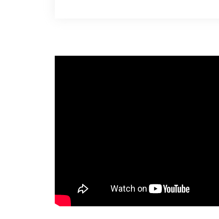
wurden
Zu den Vorteilen eines
Niederdruck-
Wassernebelsystems gehören
ein geringerer Wasserbedarf,
geringere Druckverluste,
kleinere Rohrdurchmesser und
geringere Installationskosten
im Vergleich zu herkömmlichen
Sprinkleranlagen