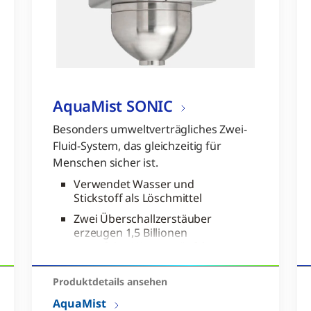
AquaMist SONIC
Besonders umweltverträgliches Zwei-
Fluid-System, das gleichzeitig für
Menschen sicher ist.
Verwendet Wasser und
Stickstoff als Löschmittel
Zwei Überschallzerstäuber
erzeugen 1,5 Billionen
superfeine Wassertröpfchen
pro Sekunde, die zusammen
eine Oberfläche von 121 m²
Produktdetails ansehen​
ergeben
AquaMist