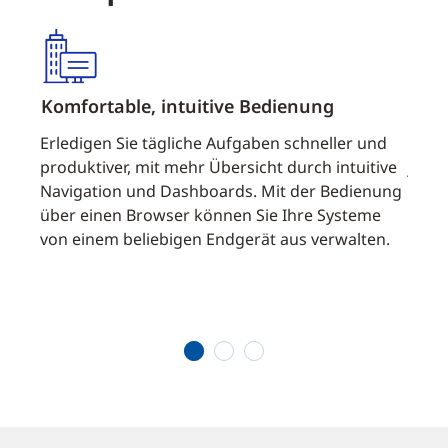
Komfortable, intuitive Bedienung
Offe
Erledigen Sie tägliche Aufgaben schneller und
Skali
produktiver, mit mehr Übersicht durch intuitive
jede
ent-
Navigation und Dashboards. Mit der Bedienung
Infra
über einen Browser können Sie Ihre Systeme
Dire
von einem beliebigen Endgerät aus verwalten.
65.00
tasys
Integ
versc
mögl
1
2
3