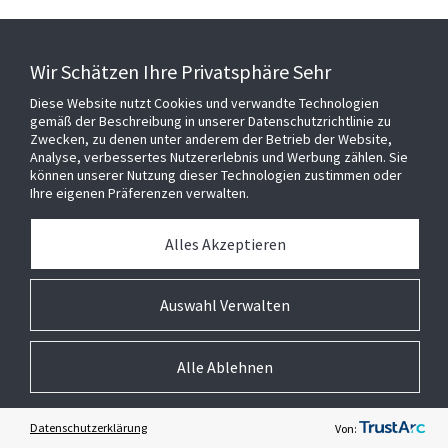
Brauche ich eine spezielle
Wir Schätzen Ihre Privatsphäre Sehr
Software, um auf Metasys
Diese Website nutzt Cookies und verwandte Technologien
gemäß der Beschreibung in unserer Datenschutzrichtlinie zu
zuzugreifen?
Zwecken, zu denen unter anderem der Betrieb der Website,
Analyse, verbessertes Nutzererlebnis und Werbung zählen. Sie
können unserer Nutzung dieser Technologien zustimmen oder
Ihre eigenen Präferenzen verwalten.
Wie sicher ist Metasys?
Alles Akzeptieren
Kann ich Geräte anderer
Auswahl Verwalten
Anbieter in Metasys
Alle Ablehnen
integrieren?
Datenschutzerklärung
Von: