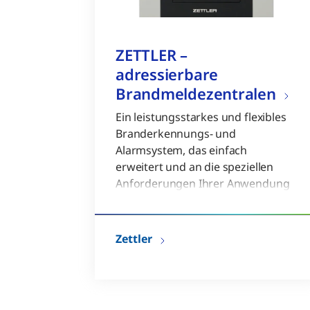
ZETTLER –
adressierbare
Brandmeldezentralen
Ein leistungsstarkes und flexibles
Branderkennungs- und
Alarmsystem, das einfach
erweitert und an die speziellen
Anforderungen Ihrer Anwendung
angepasst werden kann.
Fortschrittliche
Technologie reduziert
Zettler
Kosten und spart Zeit
Netzwerkfähig, skalierbar,
flexibel und ein effizientes
Design