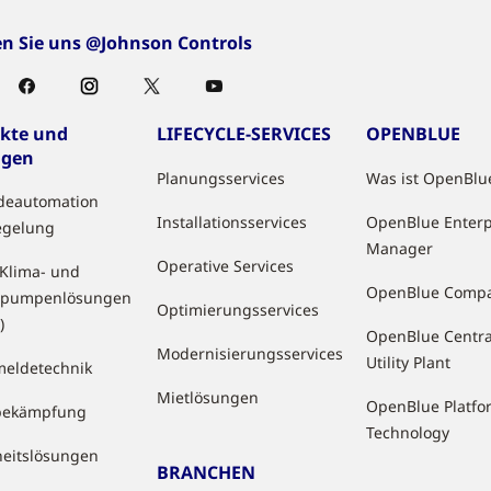
en Sie uns @Johnson Controls
kte und
LIFECYCLE-SERVICES
OPENBLUE
ngen
Planungsservices
Was ist OpenBlu
deautomation
Installationsservices
OpenBlue Enterp
egelung
Manager
Operative Services
 Klima- und
OpenBlue Comp
pumpenlösungen
Optimierungsservices
)
OpenBlue Centra
Modernisierungsservices
Utility Plant
eldetechnik
Mietlösungen
OpenBlue Platfo
bekämpfung
Technology
heitslösungen
BRANCHEN