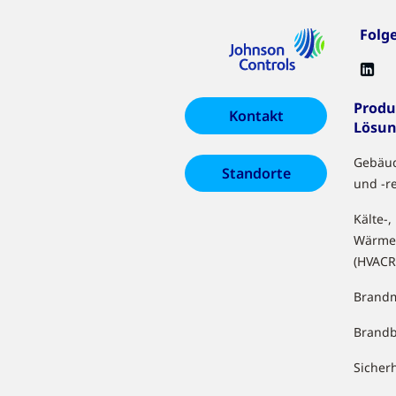
Folg
Produ
Kontakt
Lösu
Gebäu
Standorte
und -r
Kälte-,
Wärme
(HVACR
Brandm
Brand
Sicher