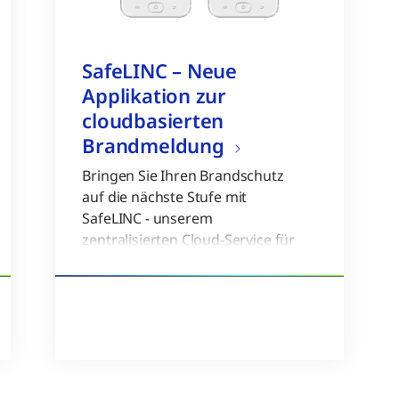
SafeLINC – Neue
Applikation zur
cloudbasierten
Brandmeldung
Bringen Sie Ihren Brandschutz
auf die nächste Stufe mit
SafeLINC - unserem
zentralisierten Cloud-Service für
das Brandmeldemanagement.
Nahtlose Konnektivität -
Erhalten Sie eine
vollständige Konnektivität
zwischen Ihren
Komponenten und Zugang
zu OpenBlue - einer Cloud-
basierten Suite von