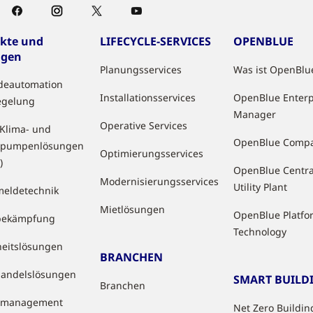
kte und
LIFECYCLE-SERVICES
OPENBLUE
ngen
Planungsservices
Was ist OpenBlu
deautomation
Installationsservices
OpenBlue Enterp
egelung
Manager
Operative Services
 Klima- und
OpenBlue Comp
pumpenlösungen
Optimierungsservices
)
OpenBlue Centra
Modernisierungsservices
Utility Plant
eldetechnik
Mietlösungen
OpenBlue Platfo
bekämpfung
Technology
heitslösungen
BRANCHEN
handelslösungen
SMART BUILD
Branchen
tzmanagement
Net Zero Buildin