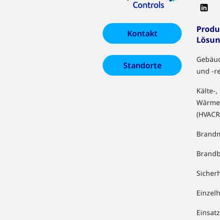
Produ
Kontakt
Lösu
Gebäu
Standorte
und -r
Kälte-,
Wärme
(HVACR
Brandm
Brand
Sicher
Einzel
Einsa