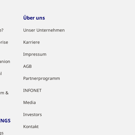
Über uns
e?
Unser Unternehmen
rise
Karriere
Impressum
anion
AGB
l
Partnerprogramm
INFONET
rm &
Media
Investors
INGS
Kontakt
gs