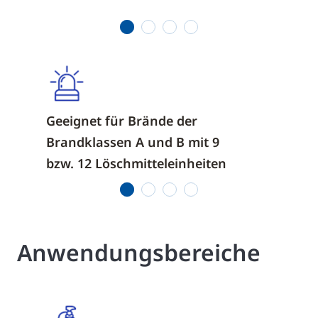
Löschm
1
2
3
4
Geeignet für Brände der
Geeigne
Brandklassen A und B mit 9
Anlage
bzw. 12 Löschmitteleinheiten
1.000 
1
2
3
4
Anwendungsbereiche