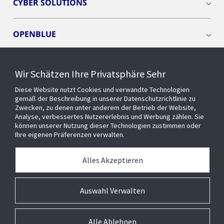
CYBER SOLUTIONS
OPENBLUE
SMART BUILDINGS
Wir Schätzen Ihre Privatsphäre Sehr
Diese Website nutzt Cookies und verwandte Technologien
EVENTS
gemäß der Beschreibung in unserer Datenschutzrichtlinie zu
Zwecken, zu denen unter anderem der Betrieb der Website,
Analyse, verbessertes Nutzererlebnis und Werbung zählen. Sie
können unserer Nutzung dieser Technologien zustimmen oder
Über uns
Ihre eigenen Präferenzen verwalten.
MEDIATHEK
Alles Akzeptieren
Auswahl Verwalten
Alle Ablehnen
© 2026 Johnson Controls Inc. All rights reserved.