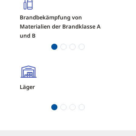
Brandbekämpfung von
Indust
Materialien der Brandklasse A
Gewer
und B
1
2
3
4
Läger
Hotels
1
2
3
4