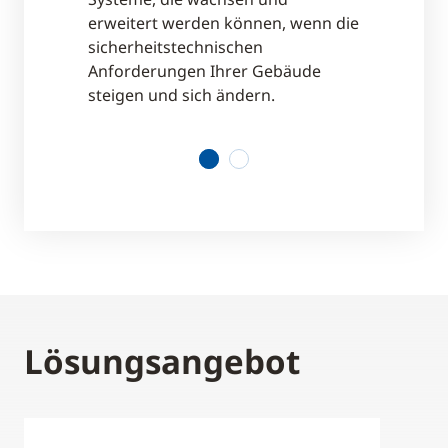
erweitert werden können, wenn die
n bieten
Örtliche Ni
sicherheitstechnischen
 und Hilfe
kontinuierl
Anforderungen Ihrer Gebäude
Normen,
bei der Ein
steigen und sich ändern.
n stets den
damit Ihre 
n.
Vorschrifte
1
2
Lösungsangebot