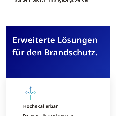
auf dem Bildschirm angezeigt werden
Erweiterte Lösungen
für den Brandschutz.
Hochskalierbar
Kontinuie
Unterstü
Systeme, die wachsen und