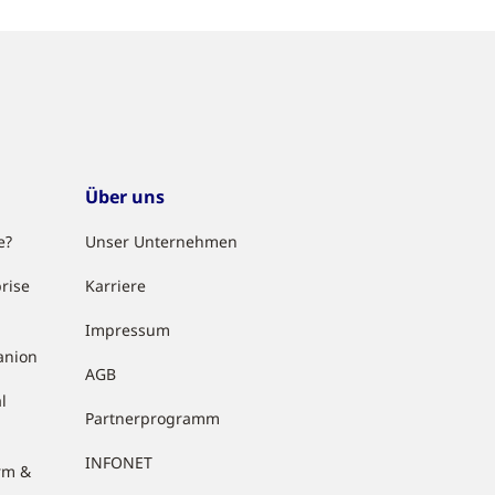
Über uns
e?
Unser Unternehmen
rise
Karriere
Impressum
anion
AGB
l
Partnerprogramm
INFONET
rm &