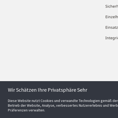
Sicher
Einzel
Einsa
Integr
Wir Schätzen Ihre Privatsphäre Sehr
Diese Website nutzt Cookies und verwandte Technologien gemäß der 
Betrieb der Website, Analyse, verbessertes Nutzererlebnis und Werb
Präferenzen verwalten.