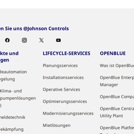
en Sie uns @Johnson Controls
kte und
LIFECYCLE-SERVICES
OPENBLUE
ngen
Planungsservices
Was ist OpenBlu
deautomation
Installationsservices
OpenBlue Enterp
egelung
Manager
Operative Services
 Klima- und
OpenBlue Comp
pumpenlösungen
Optimierungsservices
)
OpenBlue Centra
Modernisierungsservices
Utility Plant
eldetechnik
Mietlösungen
OpenBlue Platfo
bekämpfung