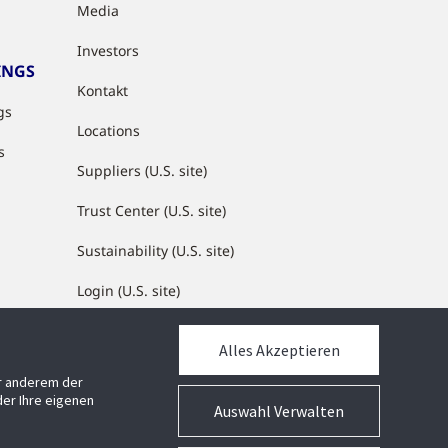
Media
Investors
INGS
Kontakt
gs
Locations
s
Suppliers (U.S. site)
Trust Center (U.S. site)
Sustainability (U.S. site)
Login (U.S. site)
Alles Akzeptieren
MEDIATHEK
er anderem der
Mediathek
er Ihre eigenen
Auswahl Verwalten