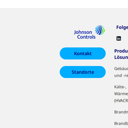
Folg
Produ
Kontakt
Lösu
Gebäu
Standorte
und -r
Kälte-,
Wärme
(HVACR
Brandm
Brand