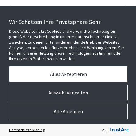
Wir Schätzen Ihre Privatsphäre Sehr
ICH BESTÄTIGE, DASS ICH DIE
Diese Website nutzt Cookies und verwandte Technologien
DATENSCHUTZERKLÄRUNG VON JOHNSON
gemäß der Beschreibung in unserer Datenschutzrichtlinie zu
CONTROLS GELESEN UND VERSTANDEN HABE
Zwecken, zu denen unter anderem der Betrieb der Website,
UND DIE NUTZUNGSBEDINGUNGEN
Analyse, verbessertes Nutzererlebnis und Werbung zählen. Sie
können unserer Nutzung dieser Technologien zustimmen oder
AKZEPTIERE.
*
Ihre eigenen Präferenzen verwalten.
ICH BIN DAMIT EINVERSTANDEN,
MITTEILUNGEN ÜBER ANGEBOTE,
Alles Akzeptieren
VERANSTALTUNGEN, NEUIGKEITEN UND
SONDERANGEBOTE VON JOHNSON CONTROLS
Auswahl Verwalten
ZU ERHALTEN. MIR IST BEKANNT, DASS ICH
MEINE EINWILLIGUNG JEDERZEIT WIDERRUFEN
KANN.
Alle Ablehnen
Datenschutzerklärung
Von: