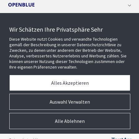
OPENBLUE
SMART BUILDINGS
Wir Schätzen Ihre Privatsphäre Sehr
Diese Website nutzt Cookies und verwandte Technologien
EVENTS
gemäß der Beschreibung in unserer Datenschutzrichtlinie zu
Zwecken, zu denen unter anderem der Betrieb der Website,
Analyse, verbessertes Nutzererlebnis und Werbung zählen. Sie
können unserer Nutzung dieser Technologien zustimmen oder
Über uns
Ihre eigenen Präferenzen verwalten.
MEDIATHEK
Alles Akzeptieren
Auswahl Verwalten
Alle Ablehnen
© 2026 Johnson Controls Inc. All rights reserved.
Barrierefreiheit
Privatsphäre
Lieferanten
Allgemeine Geschäftsbedingungen
Cookie-Präferenzen
Impressum