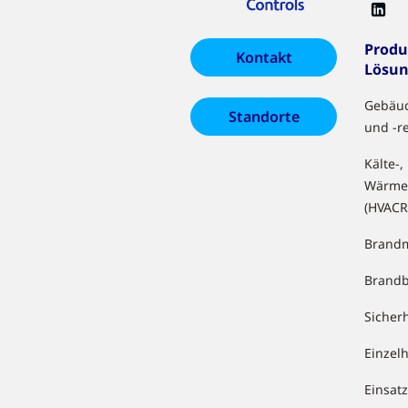
Produ
Kontakt
Lösu
Gebäu
Standorte
und -r
Kälte-,
Wärme
(HVACR
Brandm
Brand
Sicher
Einzel
Einsa