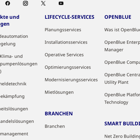
kte und
LIFECYCLE-SERVICES
OPENBLUE
ngen
Planungsservices
Was ist OpenBlu
deautomation
Installationsservices
OpenBlue Enterp
egelung
Manager
Operative Services
 Klima- und
OpenBlue Comp
pumpenlösungen
Optimierungsservices
)
OpenBlue Centra
Modernisierungsservices
Utility Plant
eldetechnik
Mietlösungen
OpenBlue Platfo
bekämpfung
Technology
heitslösungen
BRANCHEN
handelslösungen
SMART BUILD
Branchen
tzmanagement
Net Zero Buildin