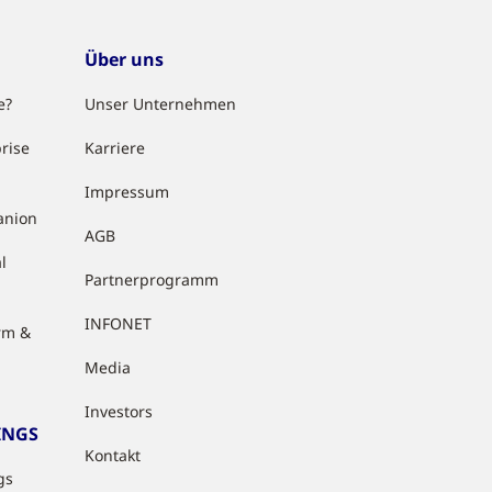
Über uns
e?
Unser Unternehmen
rise
Karriere
Impressum
anion
AGB
l
Partnerprogramm
INFONET
rm &
Media
Investors
INGS
Kontakt
gs