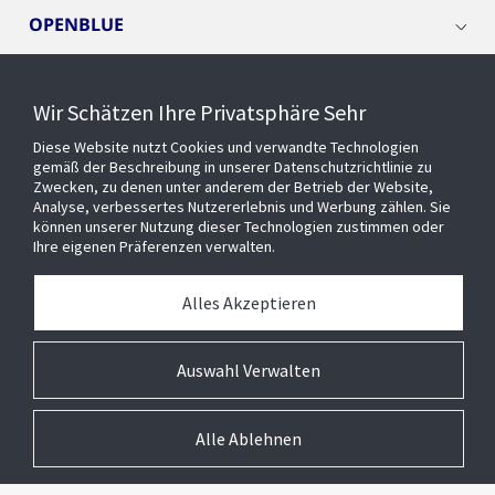
OPENBLUE
SMART BUILDINGS
Wir Schätzen Ihre Privatsphäre Sehr
Diese Website nutzt Cookies und verwandte Technologien
EVENTS
gemäß der Beschreibung in unserer Datenschutzrichtlinie zu
Zwecken, zu denen unter anderem der Betrieb der Website,
Analyse, verbessertes Nutzererlebnis und Werbung zählen. Sie
können unserer Nutzung dieser Technologien zustimmen oder
Über uns
Ihre eigenen Präferenzen verwalten.
MEDIATHEK
Alles Akzeptieren
Auswahl Verwalten
Alle Ablehnen
© 2026 Johnson Controls Inc. All rights reserved.
Barrierefreiheit
Privatsphäre
Lieferanten
Allgemeine Geschäftsbedingungen
Cookie-Präferenzen