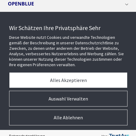
OPENBLUE
SMART BUILDINGS
Wir Schätzen Ihre Privatsphäre Sehr
Diese Website nutzt Cookies und verwandte Technologien
EVENTS
gemäß der Beschreibung in unserer Datenschutzrichtlinie zu
Zwecken, zu denen unter anderem der Betrieb der Website,
Analyse, verbessertes Nutzererlebnis und Werbung zählen. Sie
können unserer Nutzung dieser Technologien zustimmen oder
Über uns
Ihre eigenen Präferenzen verwalten.
MEDIATHEK
Alles Akzeptieren
Auswahl Verwalten
Alle Ablehnen
© 2026 Johnson Controls Inc. All rights reserved.
Barrierefreiheit
Privatsphäre
Lieferanten
Allgemeine Geschäftsbedingungen
Cookie-Präferenzen
Impressum
Datenschutzerklärung