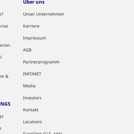
Über uns
e?
Unser Unternehmen
rise
Karriere
Impressum
anion
AGB
l
Partnerprogramm
INFONET
rm &
Media
Investors
INGS
Kontakt
gs
Locations
s
Suppliers (U.S. site)