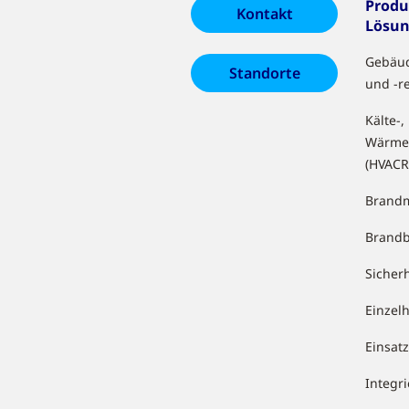
Produ
Kontakt
Lösu
Gebäu
Standorte
und -r
Kälte-,
Wärme
(HVACR
Brandm
Brand
Sicher
Einzel
Einsa
Integr