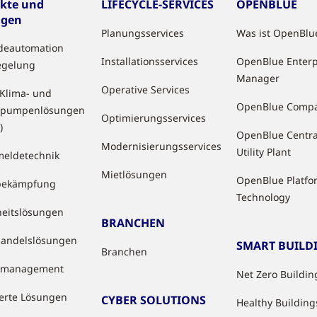
kte und
LIFECYCLE-SERVICES
OPENBLUE
ngen
Planungsservices
Was ist OpenBlu
deautomation
Installationsservices
OpenBlue Enterp
egelung
Manager
Operative Services
 Klima- und
OpenBlue Comp
pumpenlösungen
Optimierungsservices
)
OpenBlue Centra
Modernisierungsservices
Utility Plant
eldetechnik
Mietlösungen
OpenBlue Platfo
bekämpfung
Technology
heitslösungen
BRANCHEN
handelslösungen
SMART BUILD
Branchen
tzmanagement
Net Zero Buildin
ierte Lösungen
CYBER SOLUTIONS
Healthy Building