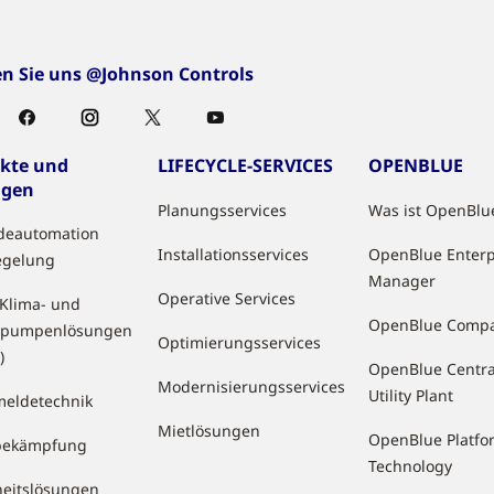
en Sie uns @Johnson Controls
kte und
LIFECYCLE-SERVICES
OPENBLUE
ngen
Planungsservices
Was ist OpenBlu
deautomation
Installationsservices
OpenBlue Enterp
egelung
Manager
Operative Services
 Klima- und
OpenBlue Comp
pumpenlösungen
Optimierungsservices
)
OpenBlue Centra
Modernisierungsservices
Utility Plant
eldetechnik
Mietlösungen
OpenBlue Platfo
bekämpfung
Technology
heitslösungen