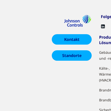
Folg
Produ
Kontakt
Lösu
Gebäu
Standorte
und -r
Kälte-,
Wärme
(HVACR
Brandm
Brand
Sicher