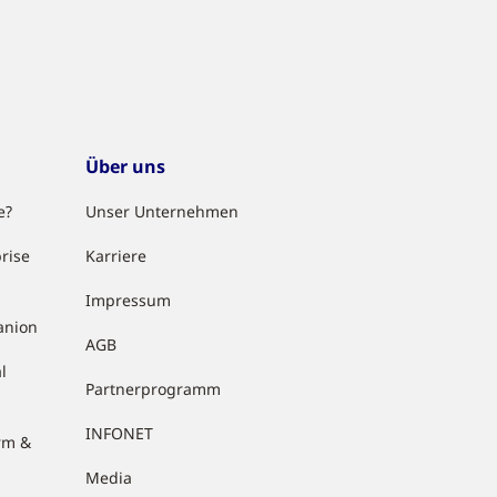
Über uns
e?
Unser Unternehmen
rise
Karriere
Impressum
anion
AGB
l
Partnerprogramm
INFONET
rm &
Media