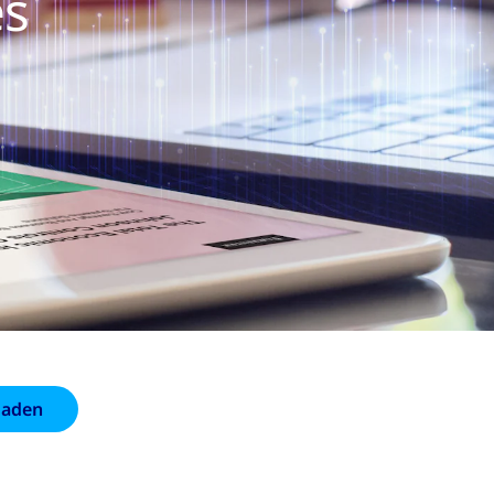
es
laden