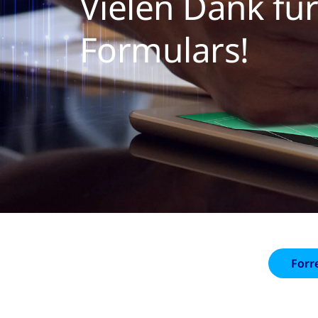
Vielen Dank fü
Formulars!
Forr