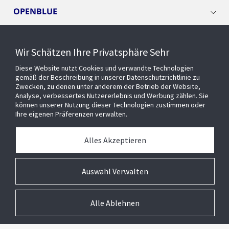
OPENBLUE
SMART BUILDINGS
Wir Schätzen Ihre Privatsphäre Sehr
Diese Website nutzt Cookies und verwandte Technologien
EVENTS
gemäß der Beschreibung in unserer Datenschutzrichtlinie zu
Zwecken, zu denen unter anderem der Betrieb der Website,
Analyse, verbessertes Nutzererlebnis und Werbung zählen. Sie
können unserer Nutzung dieser Technologien zustimmen oder
Über uns
Ihre eigenen Präferenzen verwalten.
MEDIATHEK
Alles Akzeptieren
Auswahl Verwalten
Alle Ablehnen
© 2026 Johnson Controls Inc. All rights reserved.
Barrierefreiheit
Privatsphäre
Lieferanten
Allgemeine Geschäftsbedingungen
Cookie-Präferenzen