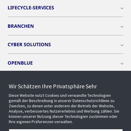
LIFECYCLE-SERVICES
BRANCHEN
CYBER SOLUTIONS
OPENBLUE
SMART BUILDINGS
Wir Schätzen Ihre Privatsphäre Sehr
Diese Website nutzt Cookies und verwandte Technologien
EVENTS
gemäß der Beschreibung in unserer Datenschutzrichtlinie zu
Zwecken, zu denen unter anderem der Betrieb der Website,
Analyse, verbessertes Nutzererlebnis und Werbung zählen. Sie
können unserer Nutzung dieser Technologien zustimmen oder
Über uns
Ihre eigenen Präferenzen verwalten.