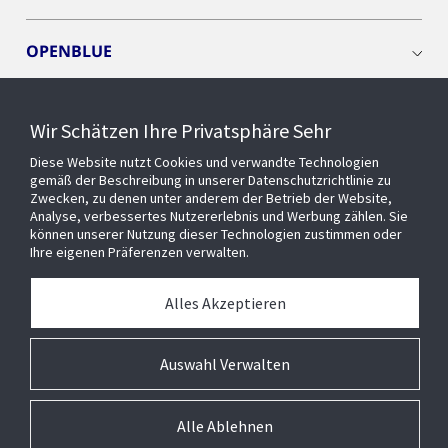
OPENBLUE
SMART BUILDINGS
Wir Schätzen Ihre Privatsphäre Sehr
Diese Website nutzt Cookies und verwandte Technologien
EVENTS
gemäß der Beschreibung in unserer Datenschutzrichtlinie zu
Zwecken, zu denen unter anderem der Betrieb der Website,
Analyse, verbessertes Nutzererlebnis und Werbung zählen. Sie
können unserer Nutzung dieser Technologien zustimmen oder
Über uns
Ihre eigenen Präferenzen verwalten.
MEDIATHEK
Alles Akzeptieren
Auswahl Verwalten
Alle Ablehnen
© 2026 Johnson Controls Inc. All rights reserved.
Barrierefreiheit
Privatsphäre
Lieferanten