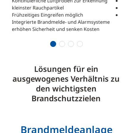
Kontinuierliche Luftproben zur Erkennung
Einsa
me
kleinster Rauchpartikel
Kein
Frühzeitiges Eingreifen möglich
Idea
Integrierte Brandmelde- und Alarmsysteme
erhöhen Sicherheit und senken Kosten
1
2
3
4
Lösungen für ein
ausgewogenes Verhältnis zu
den wichtigsten
Brandschutzzielen
Brandmeldeanlage