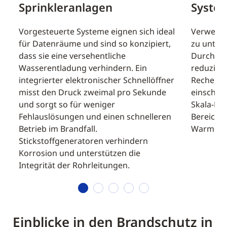
Sprinkleranlagen
Syste
Vorgesteuerte Systeme eignen sich ideal
Verwende
für Datenräume und sind so konzipiert,
zu unterd
dass sie eine versehentliche
Durchflu
Wasserentladung verhindern. Ein
reduziere
integrierter elektronischer Schnellöffner
Rechenze
misst den Druck zweimal pro Sekunde
einschlie
und sorgt so für weniger
Skala-Br
Fehlauslösungen und einen schnelleren
Bereiche
Betrieb im Brandfall.
Warmgän
Stickstoffgeneratoren verhindern
Korrosion und unterstützen die
Integrität der Rohrleitungen.
1
2
3
4
5
Einblicke in den Brandschutz in