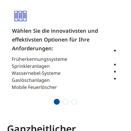
Wählen Sie die innovativsten und
Sch
effektivsten Optionen für Ihre
Betr
Anforderungen:
Minim
kriti
Früherkennungssysteme
g von
Siche
Sprinkleranlagen
Einh
Wassernebel-Systeme
Eins
Gaslöschanlagen
Umwe
Mobile Feuerlöscher
1
2
3
Ganzheitlicher