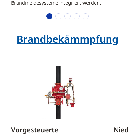
Brandmeldesysteme integriert werden.
1
2
3
4
5
Brandbekämmpfung
Vorgesteuerte
Niede