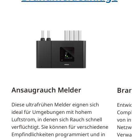
em
Ansaugrauch Melder
Brand
s
Diese ultrafrühen Melder eignen sich
r
Entwicke
ideal für Umgebungen mit hohem
Complian
Luftstrom, in denen sich Rauch schnell
von intel
verflüchtigt. Sie können für verschiedene
Netzwerk
Empfindlichkeiten programmiert und in
Verwaltu