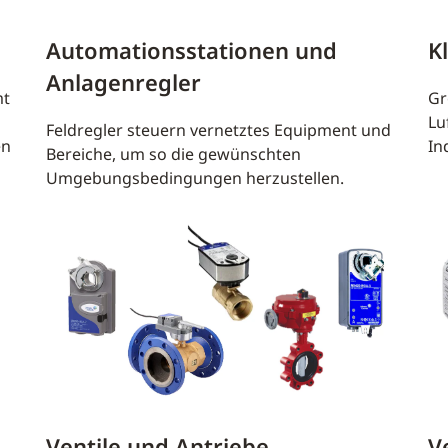
Automationsstationen und
K
Anlagenregler
mt
Gr
Lu
Feldregler steuern vernetztes Equipment und
en
In
Bereiche, um so die gewünschten
Umgebungsbedingungen herzustellen.
Ventile und Antriebe
V