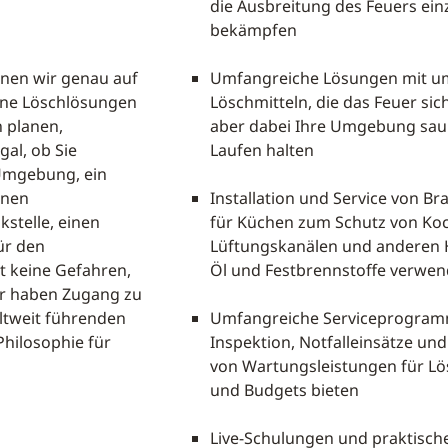
die Ausbreitung des Feuers e
bekämpfen
nen wir genau auf
Umfangreiche Lösungen mit um
ene Löschlösungen
Löschmitteln, die das Feuer sic
 planen,
aber dabei Ihre Umgebung sau
gal, ob Sie
Laufen halten
-Umgebung, ein
inen
Installation und Service von
stelle, einen
für Küchen zum Schutz von Ko
ür den
Lüftungskanälen und anderen 
bt keine Gefahren,
Öl und Festbrennstoffe verwe
ir haben Zugang zu
ltweit führenden
Umfangreiche Serviceprogramme
Philosophie für
Inspektion, Notfalleinsätze un
von Wartungsleistungen für L
und Budgets bieten
Live-Schulungen und praktisch