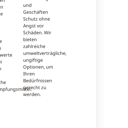
gen
und
en
Geschäften
he
Schutz ohne
Angst vor
Schäden. Wir
.
bieten
e
zahlreiche
n
umweltverträgliche,
werte
ungiftige
i
Optionen, um
n
Ihren
Bedürfnissen
che
gerecht zu
pfungsmittel.
werden.