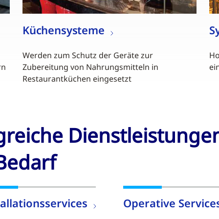
Küchensysteme
S
Werden zum Schutz der Geräte zur
Ho
rn
Zubereitung von Nahrungsmitteln in
ei
Restaurantküchen eingesetzt
reiche Dienstleistunge
Bedarf
tallationsservices
Operative Service