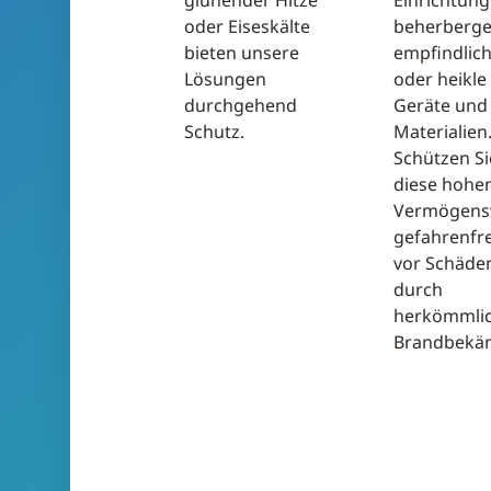
glühender Hitze
Einrichtun
oder Eiseskälte
beherberg
bieten unsere
empfindlic
Lösungen
oder heikle
durchgehend
Geräte und
Schutz.
Materialien
Schützen Si
diese hohe
Vermögens
gefahrenfre
vor Schäde
durch
herkömmli
Brandbekäm