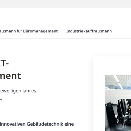
rau:mann für Büromanagement
Industriekauffrau:mann
T-
ment
jeweiligen Jahres
bH
innovativen Gebäudetechnik eine