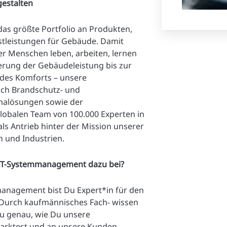
gestalten
das größte Portfolio an Produkten,
stleistungen für Gebäude. Damit
er Menschen leben, arbeiten, lernen
erung der Gebäudeleistung bis zur
 des Komforts – unsere
ich Brandschutz- und
limalösungen sowie der
obalen Team von 100.000 Experten in
ls Antrieb hinter der Mission unserer
 und Industrien.
 IT-Systemmanagement dazu bei?
management bist Du Expert*in für den
. Durch kaufmännisches Fach- wissen
 genau, wie Du unsere
arktest und an unsere Kunden