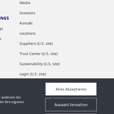
Media
Investors
INGS
Kontakt
gs
Locations
s
Suppliers (U.S. site)
Trust Center (U.S. site)
Sustainability (U.S. site)
Login (U.S. site)
Alles Akzeptieren
MEDIATHEK
er anderem der
Mediathek
er Ihre eigenen
Auswahl Verwalten