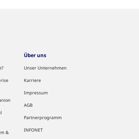
Über uns
e?
Unser Unternehmen
rise
Karriere
Impressum
anion
AGB
l
Partnerprogramm
INFONET
rm &