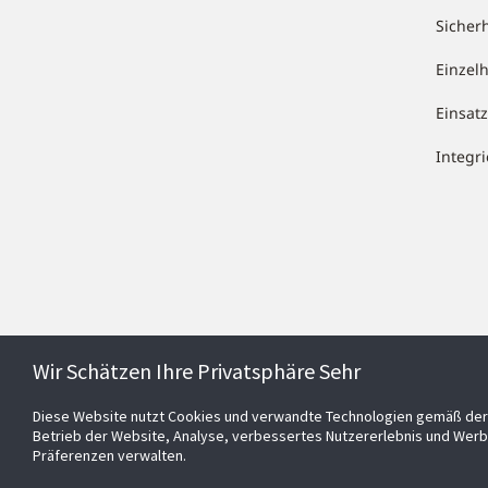
Sicher
Einzel
Einsa
Integr
Wir Schätzen Ihre Privatsphäre Sehr
Diese Website nutzt Cookies und verwandte Technologien gemäß der 
Betrieb der Website, Analyse, verbessertes Nutzererlebnis und Werb
Präferenzen verwalten.