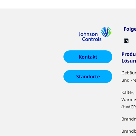
Folg
Produ
Kontakt
Lösu
Gebäu
Standorte
und -r
Kälte-,
Wärme
(HVACR
Brandm
Brand