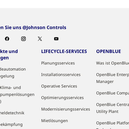
en Sie uns @Johnson Controls
kte und
LIFECYCLE-SERVICES
OPENBLUE
ngen
Planungsservices
Was ist OpenBlu
deautomation
Installationsservices
OpenBlue Enterp
egelung
Manager
Operative Services
 Klima- und
OpenBlue Comp
pumpenlösungen
Optimierungsservices
)
OpenBlue Centra
Modernisierungsservices
Utility Plant
eldetechnik
Mietlösungen
OpenBlue Platfo
bekämpfung