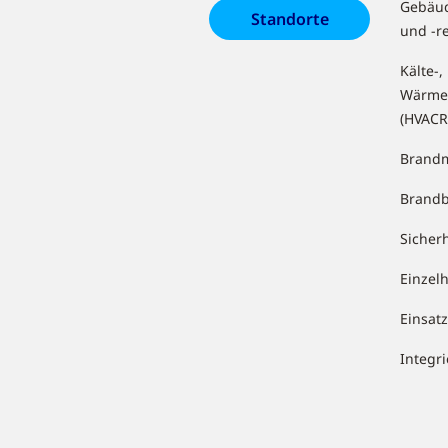
Gebäu
Standorte
und -r
Kälte-,
Wärme
(HVACR
Brandm
Brand
Sicher
Einzel
Einsa
Integr