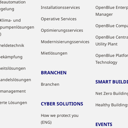
deautomation
Installationsservices
OpenBlue Enterp
egelung
Manager
Operative Services
 Klima- und
OpenBlue Comp
pumpenlösungen
Optimierungsservices
)
OpenBlue Centra
Modernisierungsservices
Utility Plant
eldetechnik
Mietlösungen
OpenBlue Platfo
bekämpfung
Technology
heitslösungen
BRANCHEN
handelslösungen
SMART BUILD
Branchen
tzmanagement
Net Zero Buildin
ierte Lösungen
CYBER SOLUTIONS
Healthy Building
How we protect you
(ENG)
EVENTS