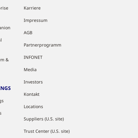
rise
Karriere
Impressum
anion
AGB
l
Partnerprogramm
INFONET
rm &
Media
Investors
INGS
Kontakt
gs
Locations
s
Suppliers (U.S. site)
Trust Center (U.S. site)