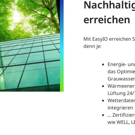
Nachhaltig
erreichen
Mit EasyIO erreichen S
denn je:
Energie- u
das Optimi
Grauwasser
Wärmeenergi
Lüftung 24
Wetterdaten
integrieren
... Zertifi
wie WELL, L