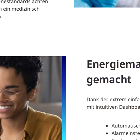
ienestandards achten
 ein medizinisch
n
Energiema
gemacht
Dank der extrem einf
mit intuitiven Dashbo
Automatisc
Alarmeinst