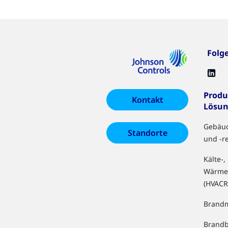
Folg
Produ
Kontakt
Lösu
Gebäu
Standorte
und -r
Kälte-,
Wärme
(HVACR
Brandm
Brand