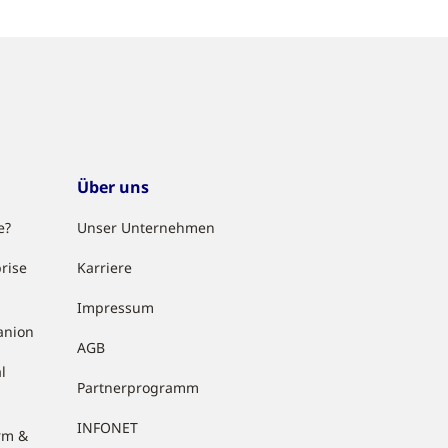
Über uns
e?
Unser Unternehmen
rise
Karriere
Impressum
anion
AGB
l
Partnerprogramm
INFONET
rm &