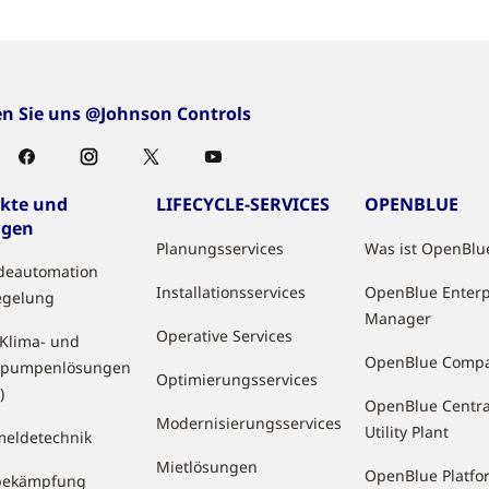
en Sie uns @Johnson Controls
kte und
LIFECYCLE-SERVICES
OPENBLUE
ngen
Planungsservices
Was ist OpenBlu
deautomation
Installationsservices
OpenBlue Enterp
egelung
Manager
Operative Services
 Klima- und
OpenBlue Comp
pumpenlösungen
Optimierungsservices
)
OpenBlue Centra
Modernisierungsservices
Utility Plant
eldetechnik
Mietlösungen
OpenBlue Platfo
bekämpfung