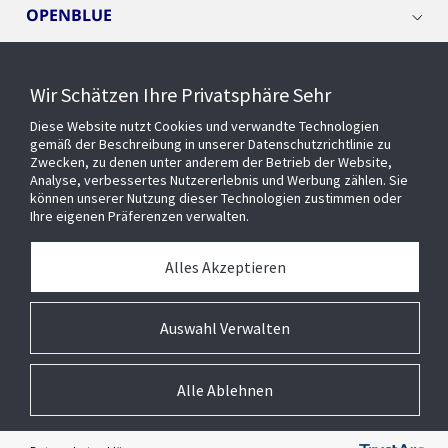
OPENBLUE
SMART BUILDINGS
Wir Schätzen Ihre Privatsphäre Sehr
Diese Website nutzt Cookies und verwandte Technologien
EVENTS
gemäß der Beschreibung in unserer Datenschutzrichtlinie zu
Zwecken, zu denen unter anderem der Betrieb der Website,
Analyse, verbessertes Nutzererlebnis und Werbung zählen. Sie
können unserer Nutzung dieser Technologien zustimmen oder
Über uns
Ihre eigenen Präferenzen verwalten.
MEDIATHEK
Alles Akzeptieren
Auswahl Verwalten
Alle Ablehnen
© 2026 Johnson Controls Inc. All rights reserved.
Barrierefreiheit
Privatsphäre
Lieferanten
Allgemeine Geschäftsbedingungen
Cookie-Präferenzen
Impressum