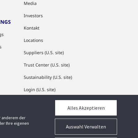
Media
Investors
INGS
Kontakt
gs
Locations
s
Suppliers (U.S. site)
Trust Center (U.S. site)
Sustainability (U.S. site)
Login (U.S. site)
Alles Akzeptieren
MEDIATHEK
er anderem der
Mediathek
er Ihre eigenen
Auswahl Verwalten