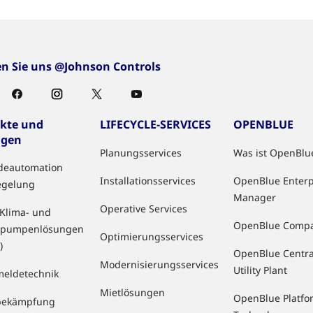
en Sie uns @Johnson Controls
kte und
LIFECYCLE-SERVICES
OPENBLUE
ngen
Planungsservices
Was ist OpenBlu
deautomation
Installationsservices
OpenBlue Enterp
egelung
Manager
Operative Services
 Klima- und
OpenBlue Comp
pumpenlösungen
Optimierungsservices
)
OpenBlue Centra
Modernisierungsservices
Utility Plant
eldetechnik
Mietlösungen
OpenBlue Platfo
bekämpfung