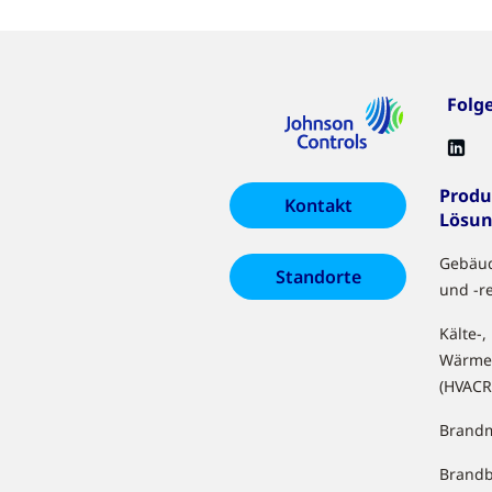
Folg
Produ
Kontakt
Lösu
Gebäu
Standorte
und -r
Kälte-,
Wärme
(HVACR
Brandm
Brand