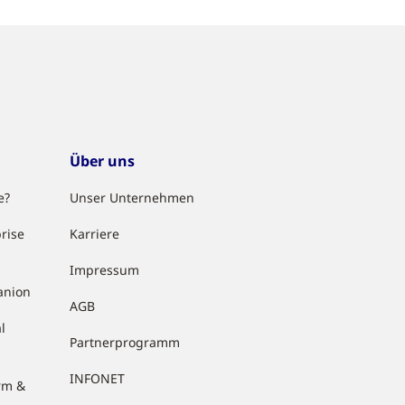
Über uns
e?
Unser Unternehmen
rise
Karriere
Impressum
anion
AGB
l
Partnerprogramm
INFONET
rm &