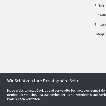
Sicher
Einzel
Einsa
Integr
Wir Schätzen Ihre Privatsphäre Sehr
Diese Website nutzt Cookies und verwandte Technologien gemäß der 
Betrieb der Website, Analyse, verbessertes Nutzererlebnis und Werb
Präferenzen verwalten.