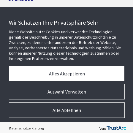
SMART BUILDINGS
Wir Schätzen Ihre Privatsphäre Sehr
Diese Website nutzt Cookies und verwandte Technologien
EVENTS
gemäß der Beschreibung in unserer Datenschutzrichtlinie zu
Zwecken, zu denen unter anderem der Betrieb der Website,
Analyse, verbessertes Nutzererlebnis und Werbung zählen. Sie
können unserer Nutzung dieser Technologien zustimmen oder
Über uns
Ihre eigenen Präferenzen verwalten.
MEDIATHEK
Alles Akzeptieren
Auswahl Verwalten
Alle Ablehnen
© 2026 Johnson Controls Inc. All rights reserved.
Barrierefreiheit
Privatsphäre
Lieferanten
Allgemeine Geschäftsbedingungen
Cookie-Präferenzen
Impressum
Datenschutzerklärung
Von: