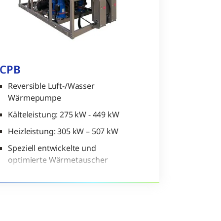
YCPB
Reversible Luft-/Wasser
Wärmepumpe
Kälteleistung: 275 kW - 449 kW
Heizleistung: 305 kW – 507 kW
Speziell entwickelte und
optimierte Wärmetauscher
für hohe Effizienz im Heiz-und
Kühlbetrieb