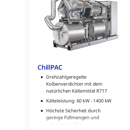
GWP-Wert (Global Warming
Potential) abgestimmt ist.
ChillPAC
Drehzahlgeregelte
Kolbenverdichter mit dem
natürlichen Kältemittel R717
Kälteleistung: 60 kW - 1400 kW
Höchste Sicherheit durch
geringe Füllmengen und
vollverschweißte