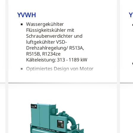
YVWH
Y
Wassergekühlter
Flüssigkeitskühler mit
Schraubenverdichter und
luftgekühlter VSD-
Drehzahlregelung/ R513A,
R515B, R1234ze
Kälteleistung: 313 - 1189 kW
Optimiertes Design von Motor
und Strömungsstruktur sorgen
für einen hohen Wirkungsgrad
des Verdichters