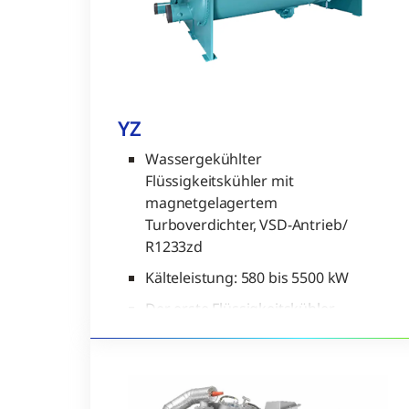
YZ
Wassergekühlter
Flüssigkeitskühler mit
magnetgelagertem
Turboverdichter, VSD-Antrieb/
R1233zd
Kälteleistung: 580 bis 5500 kW
Der erste Flüssigkeitskühler,
dessen höchst effiziente
Leistung optimal auf das
Kältemittel der nächsten
Generation mit dem niedrigsten