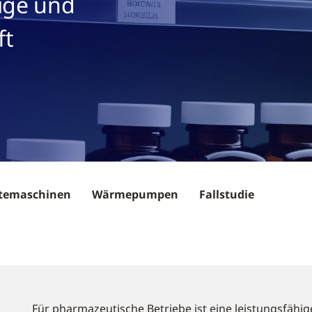
tige und
ft
temaschinen
Wärmepumpen
Fallstudie
Für pharmazeutische Betriebe ist eine leistungsfähi