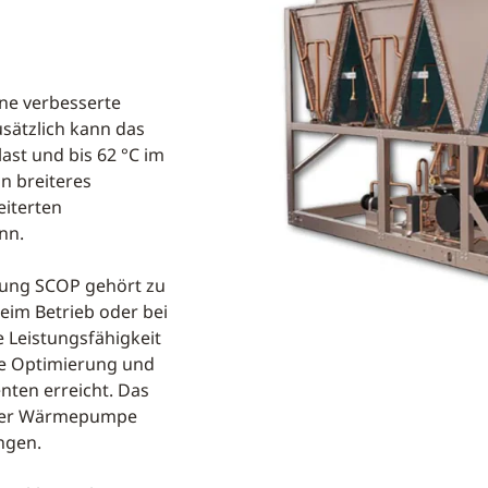
ine verbesserte
usätzlich kann das
ast und bis 62 °C im
in breiteres
iterten
nn.
zung SCOP gehört zu
im Betrieb oder bei
 Leistungsfähigkeit
ie Optimierung und
ten erreicht. Das
 der Wärmepumpe
ungen.