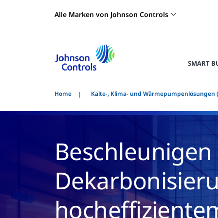
Alle Marken von Johnson Controls
SMART B
Home
Kälte-, Klima- und Wärmepumpenlösungen 
Beschleunigen 
Dekarbonisierun
hocheffiziente