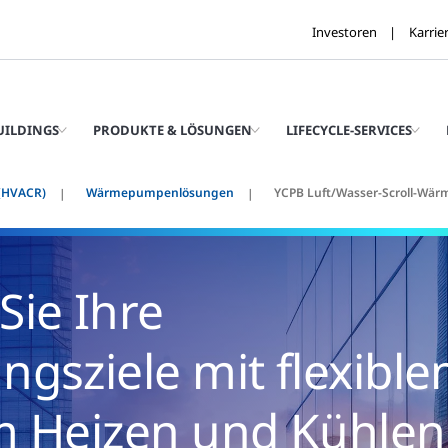
Investoren
Karrie
UILDINGS
PRODUKTE & LÖSUNGEN
LIFECYCLE-SERVICES
(HVACR)
Wärmepumpenlösungen
YCPB Luft/Wasser-Scroll-Wä
Sie Ihre
gsziele mit flexible
m Heizen und Kühlen