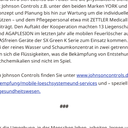
t Johnson Controls z.B. unter den beiden Marken YORK un
ept und Planung bis hin zur Wartung um die individuelle
ützen – und dem Pflegepersonal etwa mit ZETTLER Medicall
beiträgt. Den Auftakt der Kooperation machten 13 Liegens
nd AGAPLESION im letzten Jahr alle mobilen Feuerlöscher a
ASfreien Geräte der SX Green K Serie zum Einsatz kommen. S
bei der reines Wasser und Schaumkonzentrat in zwei getre
n sich die Flüssigkeiten, was die Bekämpfung von Entsteh
chchemikalien sind nicht im Spiel.
 Johnson Controls finden Sie unter
www.johnsoncontrols.
aempfung/mobile-loeschsystemeund-services
und – speziel
gesundheitswesen.
###
wir die Umgebung, in der Menschen leben, arbeiten, lernen u