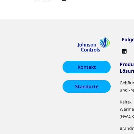
Folg
Produ
Kontakt
Lösu
Gebäu
Standorte
und -r
Kälte-,
Wärme
(HVACR
Brandm