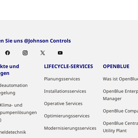
en Sie uns @Johnson Controls
kte und
LIFECYCLE-SERVICES
OPENBLUE
ngen
Planungsservices
Was ist OpenBlu
deautomation
Installationsservices
OpenBlue Enterp
egelung
Manager
Operative Services
 Klima- und
OpenBlue Comp
pumpenlösungen
Optimierungsservices
)
OpenBlue Centra
Modernisierungsservices
Utility Plant
eldetechnik