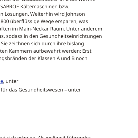
d SABROE Kältemaschinen bzw.
n Lösungen. Weiterhin wird Johnson
 800 überflüssige Wege ersparen, was
chaften im Main-Neckar Raum. Unter anderem
us, sodass in den Gesundheitseinrichtungen
ie zeichnen sich durch ihre bislang
nnten Kammern aufbewahrt werden: Erst
ungsbränden der Klassen A und B noch
de
, unter
l für das Gesundheitswesen – unter
nd sich erholen. Als weltweit führendes