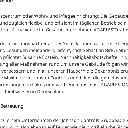
awende
szentrum oder Wohn- und Pflegeeinrichtung: Die Gebäud
nd zugleich flexibel und effizient im täglichen Betrieb se
und zur Klimawende im Gesamtunternehmen AGAPLESION bei
ernisierungspartner an der Seite, können wir unsere Lieg
nd Lösungen ineinandergreifen“, sagt Sebastian Birk, Leite
hm pflichtet Susanne Epstein, Nachhaltigkeitsbotschafte
elung aller Maßnahmen rund um unsere Gebäude folgen wir 
u verbessern und in all unseren Häusern die Dekarbonisier
ine Maxime von Johnson Controls und bildet die gemeinsame
forderungen im Fokus und wir freuen uns, dass AGAPLESION
sundheitswesen in Deutschland.
-Betreuung
utz, einem Unternehmen der Johnson Controls Gruppe.Di
und wird sich ebenso auf Felder wie die physikalische Sic