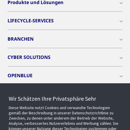
Produkte und Lösungen
LIFECYCLE-SERVICES
BRANCHEN
CYBER SOLUTIONS
OPENBLUE
SMART BUILDINGS
Wir Schätzen Ihre Privatsphäre Sehr
Diese Website nutzt Cookies und verwandte Technologien
EVENTS
gemäß der Beschreibung in unserer Datenschutzrichtlinie zu
Zwecken, zu denen unter anderem der Betrieb der Website,
Analyse, verbessertes Nutzererlebnis und Werbung zählen. Sie
können unserer Nutzung dieser Technologien zustimmen oder