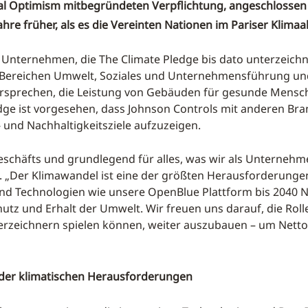
l Optimism mitbegründeten Verpflichtung, angeschlossen u
Jahre früher, als es die Vereinten Nationen im Pariser Kli
 Unternehmen, die The Climate Pledge bis dato unterzeichn
Bereichen Umwelt, Soziales und Unternehmensführung und 
ersprechen, die Leistung von Gebäuden für gesunde Mens
dge ist vorgesehen, dass Johnson Controls mit anderen B
nd Nachhaltigkeitsziele aufzuzeigen.
Geschäfts und grundlegend für alles, was wir als Unternehm
 „Der Klimawandel ist eine der größten Herausforderungen
d Technologien wie unsere OpenBlue Plattform bis 2040 Ne
tz und Erhalt der Umwelt. Wir freuen uns darauf, die Roll
zeichnern spielen können, weiter auszubauen – um Netto-
er klimatischen Herausforderungen