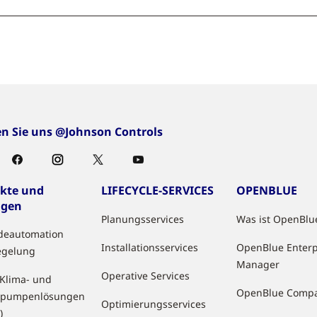
en Sie uns @Johnson Controls
kte und
LIFECYCLE-SERVICES
OPENBLUE
ngen
Planungsservices
Was ist OpenBlu
deautomation
Installationsservices
OpenBlue Enterp
egelung
Manager
Operative Services
 Klima- und
OpenBlue Comp
pumpenlösungen
Optimierungsservices
)