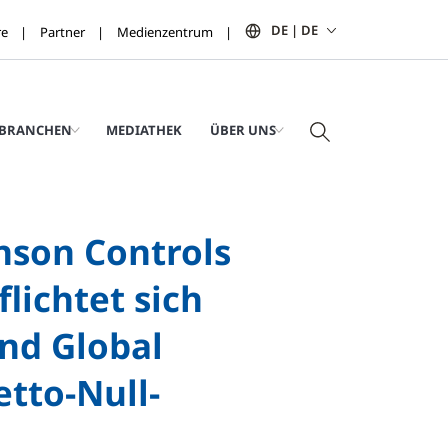
DE | DE
re
Partner
Medienzentrum
BRANCHEN
MEDIATHEK
ÜBER UNS
nson Controls
lichtet sich
nd Global
tto-Null-