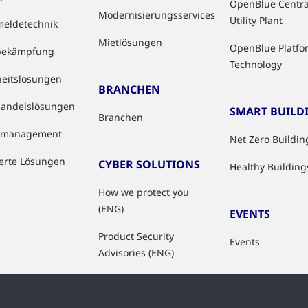
OpenBlue Centra
Modernisierungsservices
Utility Plant
eldetechnik
Mietlösungen
OpenBlue Platfo
bekämpfung
Technology
heitslösungen
BRANCHEN
handelslösungen
SMART BUILD
Branchen
tzmanagement
Net Zero Buildin
ierte Lösungen
CYBER SOLUTIONS
Healthy Building
How we protect you
(ENG)
EVENTS
Product Security
Events
Advisories (ENG)