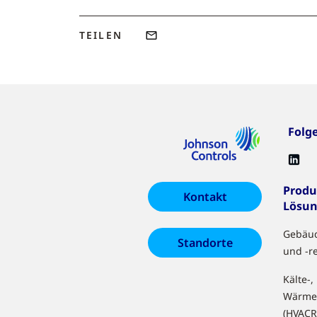
TEILEN
Folg
Produ
Kontakt
Lösu
Gebäu
Standorte
und -r
Kälte-,
Wärme
(HVACR