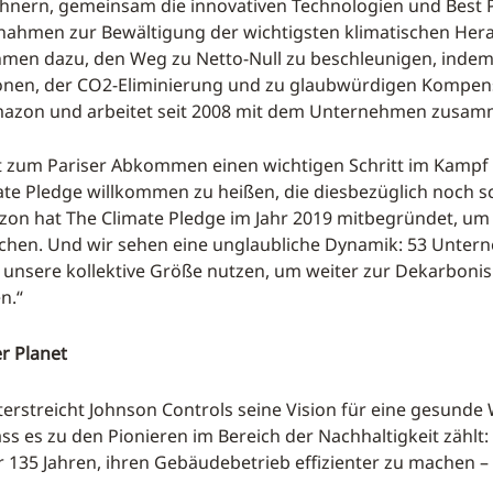
chnern, gemeinsam die innovativen Technologien und Best P
ahmen zur Bewältigung der wichtigsten klimatischen Her
hmen dazu, den Weg zu Netto-Null zu beschleunigen, indem 
onen, der CO2-Eliminierung und zu glaubwürdigen Kompensa
Amazon und arbeitet seit 2008 mit dem Unternehmen zusam
itt zum Pariser Abkommen einen wichtigen Schritt im Kamp
te Pledge willkommen zu heißen, die diesbezüglich noch s
n hat The Climate Pledge im Jahr 2019 mitbegründet, um 
ichen. Und wir sehen eine unglaubliche Dynamik: 53 Unter
unsere kollektive Größe nutzen, um weiter zur Dekarbonis
n.“
r Planet
terstreicht Johnson Controls seine Vision für eine gesunde
s es zu den Pionieren im Bereich der Nachhaltigkeit zählt
 135 Jahren, ihren Gebäudebetrieb effizienter zu machen – 