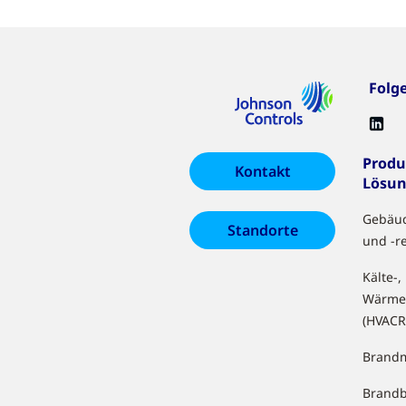
Folg
Produ
Kontakt
Lösu
Gebäu
Standorte
und -r
Kälte-,
Wärme
(HVACR
Brandm
Brand