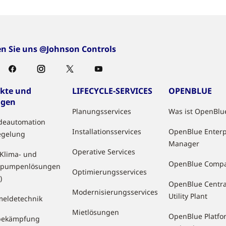
en Sie uns @Johnson Controls
kte und
LIFECYCLE-SERVICES
OPENBLUE
ngen
Planungsservices
Was ist OpenBlu
deautomation
Installationsservices
OpenBlue Enterp
egelung
Manager
Operative Services
 Klima- und
OpenBlue Comp
pumpenlösungen
Optimierungsservices
)
OpenBlue Centra
Modernisierungsservices
Utility Plant
eldetechnik
Mietlösungen
OpenBlue Platfo
bekämpfung