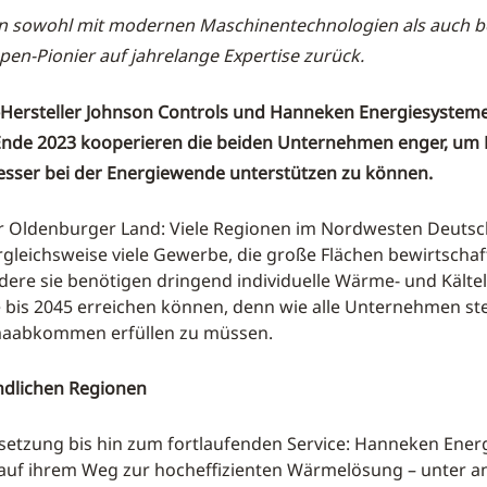
n sowohl mit modernen Maschinentechnologien als auch bei
en-Pionier auf jahrelange Expertise zurück.
-Hersteller Johnson Controls und Hanneken Energiesyst
 Ende 2023 kooperieren die beiden Unternehmen enger, um 
sser bei der Energiewende unterstützen zu können.
 Oldenburger Land: Viele Regionen im Nordwesten Deutschl
rgleichsweise viele Gewerbe, die große Flächen bewirtschaft
re sie benötigen dringend individuelle Wärme- und Kältelö
e bis 2045 erreichen können, denn wie alle Unternehmen st
imaabkommen erfüllen zu müssen.
ndlichen Regionen
etzung bis hin zum fortlaufenden Service: Hanneken Energ
auf ihrem Weg zur hocheffizienten Wärmelösung – unter 