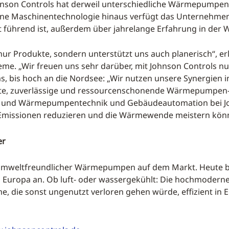
hnson Controls hat derweil unterschiedliche Wärmepumpen
ne Maschinentechnologie hinaus verfügt das Unternehmen, 
t führend ist, außerdem über jahrelange Erfahrung in de
 nur Produkte, sondern unterstützt uns auch planerisch“, er
me. „Wir freuen uns sehr darüber, mit Johnson Controls 
s, bis hoch an die Nordsee: „Wir nutzen unsere Synergien 
ente, zuverlässige und ressourcenschonende Wärmepumpen-
älte- und Wärmepumpentechnik und Gebäudeautomation bei J
Emissionen reduzieren und die Wärmewende meistern kön
er
r umweltfreundlicher Wärmepumpen auf dem Markt. Heute 
 Europa an. Ob luft- oder wassergekühlt: Die hochmodern
die sonst ungenutzt verloren gehen würde, effizient in E