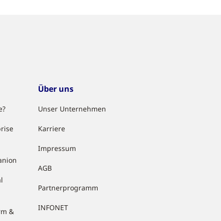
Über uns
e?
Unser Unternehmen
rise
Karriere
Impressum
anion
AGB
l
Partnerprogramm
INFONET
rm &