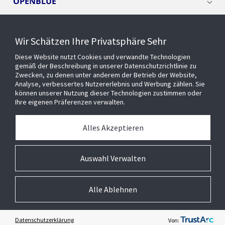
OPENBLUE
SMART BUILDINGS
Wir Schätzen Ihre Privatsphäre Sehr
Diese Website nutzt Cookies und verwandte Technologien
EVENTS
gemäß der Beschreibung in unserer Datenschutzrichtlinie zu
Zwecken, zu denen unter anderem der Betrieb der Website,
Analyse, verbessertes Nutzererlebnis und Werbung zählen. Sie
können unserer Nutzung dieser Technologien zustimmen oder
Über uns
Ihre eigenen Präferenzen verwalten.
MEDIATHEK
Alles Akzeptieren
Auswahl Verwalten
Alle Ablehnen
© 2026 Johnson Controls Inc. All rights reserved.
Barrierefreiheit
Privatsphäre
Lieferanten
Allgemeine Geschäftsbedingungen
Cookie-Präferenzen
Impressum
Datenschutzerklärung
Von: