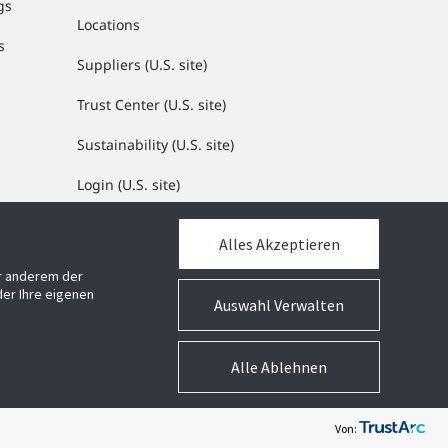
gs
Locations
s
Suppliers (U.S. site)
Trust Center (U.S. site)
Sustainability (U.S. site)
Login (U.S. site)
Alles Akzeptieren
MEDIATHEK
er anderem der
Mediathek
er Ihre eigenen
Auswahl Verwalten
Alle Ablehnen
Geschäftsbedingungen
Cookie-Präferenzen
Impressum
Von: