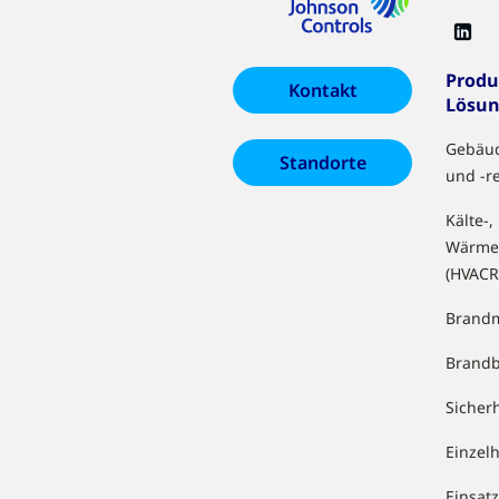
Produ
Kontakt
Lösu
Gebäu
Standorte
und -r
Kälte-,
Wärme
(HVACR
Brandm
Brand
Sicher
Einzel
Einsa