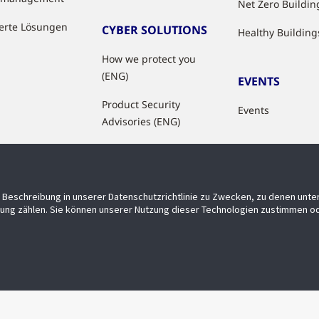
Net Zero Buildin
ierte Lösungen
CYBER SOLUTIONS
Healthy Building
How we protect you
(ENG)
EVENTS
Product Security
Events
Advisories (ENG)
Beschreibung in unserer Datenschutzrichtlinie zu Zwecken, zu denen unt
ung zählen. Sie können unserer Nutzung dieser Technologien zustimmen od
Barrierefreiheit
Privatsphäre
Lieferanten
Allgemeine 