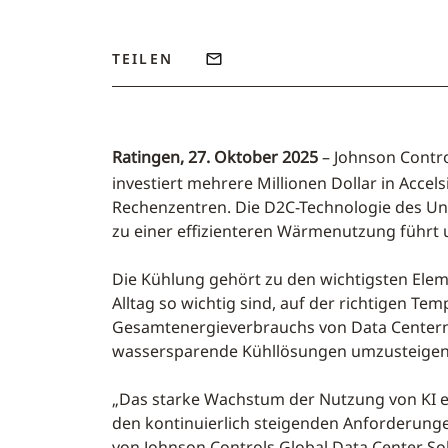
TEILEN
Ratingen, 27. Oktober 2025
– Johnson Contro
investiert mehrere Millionen Dollar in Accel
Rechenzentren. Die D2C-Technologie des U
zu einer effizienteren Wärmenutzung führt 
Die Kühlung gehört zu den wichtigsten Eleme
Alltag so wichtig sind, auf der richtigen Te
Gesamtenergieverbrauchs von Data Centern –
wassersparende Kühllösungen umzusteigen
„Das starke Wachstum der Nutzung von KI e
den kontinuierlich steigenden Anforderung
von Johnson Controls Global Data Center So