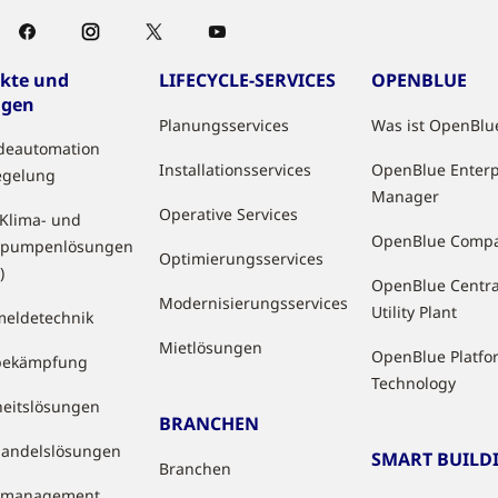
kte und
LIFECYCLE-SERVICES
OPENBLUE
ngen
Planungsservices
Was ist OpenBlu
deautomation
Installationsservices
OpenBlue Enterp
egelung
Manager
Operative Services
 Klima- und
OpenBlue Comp
pumpenlösungen
Optimierungsservices
)
OpenBlue Centra
Modernisierungsservices
Utility Plant
eldetechnik
Mietlösungen
OpenBlue Platfo
bekämpfung
Technology
heitslösungen
BRANCHEN
handelslösungen
SMART BUILD
Branchen
tzmanagement