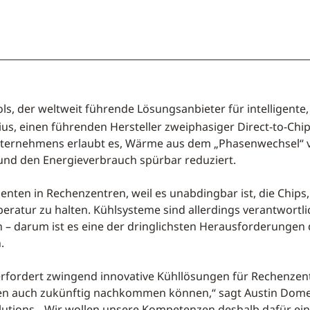
ls, der weltweit führende Lösungsanbieter für intelligent
sius, einen führenden Hersteller zweiphasiger Direct-to-Chip
nternehmens erlaubt es, Wärme aus dem „Phasenwechsel“ v
und den Energieverbrauch spürbar reduziert.
nten in Rechenzentren, weil es unabdingbar ist, die Chips, 
mperatur zu halten. Kühlsysteme sind allerdings verantwortl
 darum ist es eine der dringlichsten Herausforderungen d
.
rfordert zwingend innovative Kühllösungen für Rechenzent
en auch zukünftig nachkommen können,“ sagt Austin Domen
lutions. „Wir wollen unsere Kompetenzen deshalb dafür ei