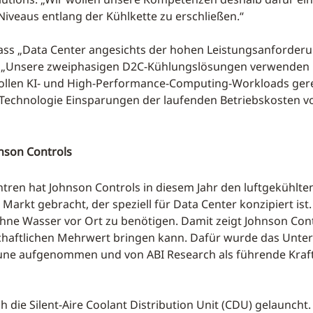
iveaus entlang der Kühlkette zu erschließen.“
, dass „Data Center angesichts der hohen Leistungsanford
: „Unsere zweiphasigen D2C-Kühlungslösungen verwenden ni
vollen KI- und High-Performance-Computing-Workloads gere
 Technologie Einsparungen der laufenden Betriebskosten v
son Controls
tren hat Johnson Controls in diesem Jahr den luftgekühlte
rkt gebracht, der speziell für Data Center konzipiert ist.
ne Wasser vor Ort zu benötigen. Damit zeigt Johnson Contro
schaftlichen Mehrwert bringen kann. Dafür wurde das Unte
tune aufgenommen und von ABI Research als führende Kraft
 die Silent-Aire Coolant Distribution Unit (CDU) gelauncht