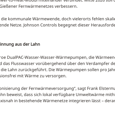
r-to-Heat-Modul miteinander verbindet. Mitte 2026 soll 
 des Gießener Fernwärmenetzes verbessern.
r die kommunale Wärmewende, doch vielerorts fehlen skalie
ende Netze. Johnson Controls begegnet dieser Herausford
nnung aus der Lahn
Sabroe DualPAC-Wasser-Wasser-Wärmepumpen, die Wärmeener
ird das Flusswasser vorübergehend über den Verdampfer 
 in die Lahn zurückgeführt. Die Wärmepumpen sollen pro J
sionsfrei mit Wärme zu versorgen.
nisierung der Fernwärmeversorgung“, sagt Frank Elsterman
hn beweist, dass sich lokal verfügbare Umweltwärme mithil
isnah in bestehende Wärmenetze integrieren lässt – derar