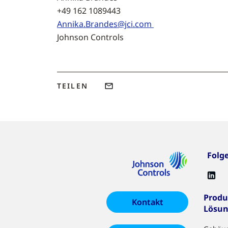
+49 162 1089443 +49 2
Annika.Brandes@jci.com
Johnson Controls zeron Gmb
TEILEN
Folg
Produ
Kontakt
Lösu