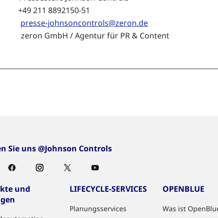
11 8892150-51
presse-johnsoncontrols@zeron.de
H / Agentur für PR & Content
en Sie uns @Johnson Controls
kte und
LIFECYCLE-SERVICES
OPENBLUE
ngen
Planungsservices
Was ist OpenBlu