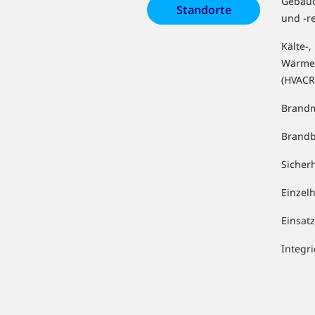
Gebäu
Standorte
und -r
Kälte-,
Wärme
(HVACR
Brandm
Brand
Sicher
Einzel
Einsa
Integr