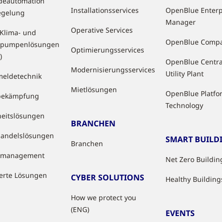
deautomation
Installationsservices
OpenBlue Enterp
egelung
Manager
Operative Services
 Klima- und
OpenBlue Comp
pumpenlösungen
Optimierungsservices
)
OpenBlue Centra
Modernisierungsservices
Utility Plant
eldetechnik
Mietlösungen
OpenBlue Platfo
bekämpfung
Technology
heitslösungen
BRANCHEN
handelslösungen
SMART BUILD
Branchen
tzmanagement
Net Zero Buildin
ierte Lösungen
CYBER SOLUTIONS
Healthy Building
How we protect you
(ENG)
EVENTS