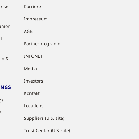
rise
Karriere
Impressum
anion
AGB
l
Partnerprogramm
INFONET
rm &
Media
Investors
INGS
Kontakt
gs
Locations
s
Suppliers (U.S. site)
Trust Center (U.S. site)