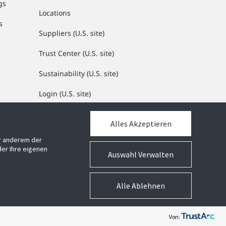
gs
Locations
s
Suppliers (U.S. site)
Trust Center (U.S. site)
Sustainability (U.S. site)
Login (U.S. site)
Alles Akzeptieren
MEDIATHEK
er anderem der
Mediathek
er Ihre eigenen
Auswahl Verwalten
Alle Ablehnen
Geschäftsbedingungen
Cookie-Präferenzen
Impressum
Von: