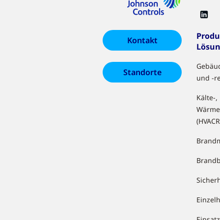
Produ
Kontakt
Lösu
Gebäu
Standorte
und -r
Kälte-,
Wärme
(HVACR
Brandm
Brand
Sicher
Einzel
Einsa