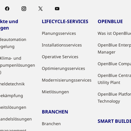
kte und
LIFECYCLE-SERVICES
OPENBLUE
ngen
Planungsservices
Was ist OpenBlu
deautomation
Installationsservices
OpenBlue Enterp
egelung
Manager
Operative Services
 Klima- und
OpenBlue Comp
pumpenlösungen
Optimierungsservices
)
OpenBlue Centra
Modernisierungsservices
Utility Plant
eldetechnik
Mietlösungen
OpenBlue Platfo
bekämpfung
Technology
heitslösungen
BRANCHEN
handelslösungen
SMART BUILD
Branchen
tzmanagement