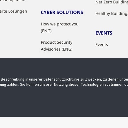
Net Zero Buildin
ierte Lösungen
CYBER SOLUTIONS
Healthy Building
How we protect you
(ENG)
EVENTS
Product Security
Events
Advisories (ENG)
Beschreibung in unserer Datenschutzrichtlinie zu Zwecken, zu denen unt
ung zählen. Sie können unserer Nutzung dieser Technologien zustimmen od
Barrierefreiheit
Privatsphäre
Lieferanten
Allgemeine 