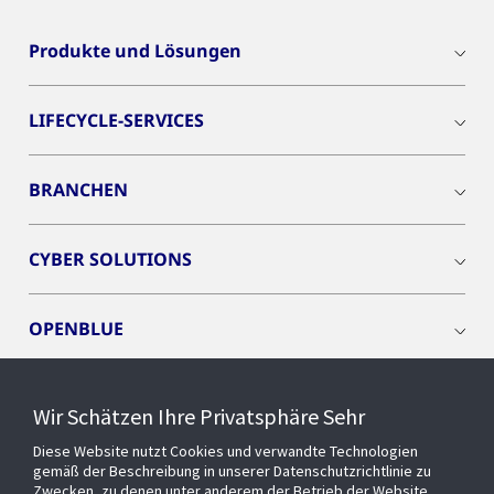
Produkte und Lösungen
LIFECYCLE-SERVICES
BRANCHEN
CYBER SOLUTIONS
OPENBLUE
SMART BUILDINGS
Wir Schätzen Ihre Privatsphäre Sehr
Diese Website nutzt Cookies und verwandte Technologien
EVENTS
gemäß der Beschreibung in unserer Datenschutzrichtlinie zu
Zwecken, zu denen unter anderem der Betrieb der Website,