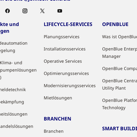
kte und
LIFECYCLE-SERVICES
OPENBLUE
ngen
Planungsservices
Was ist OpenBlu
deautomation
Installationsservices
OpenBlue Enterp
egelung
Manager
Operative Services
 Klima- und
OpenBlue Comp
pumpenlösungen
Optimierungsservices
)
OpenBlue Centra
Modernisierungsservices
Utility Plant
eldetechnik
Mietlösungen
OpenBlue Platfo
bekämpfung
Technology
heitslösungen
BRANCHEN
handelslösungen
SMART BUILD
Branchen