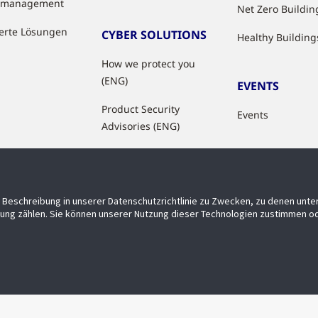
tzmanagement
Net Zero Buildin
ierte Lösungen
CYBER SOLUTIONS
Healthy Building
How we protect you
(ENG)
EVENTS
Product Security
Events
Advisories (ENG)
Beschreibung in unserer Datenschutzrichtlinie zu Zwecken, zu denen unt
ung zählen. Sie können unserer Nutzung dieser Technologien zustimmen od
Barrierefreiheit
Privatsphäre
Lieferanten
Allgemeine 