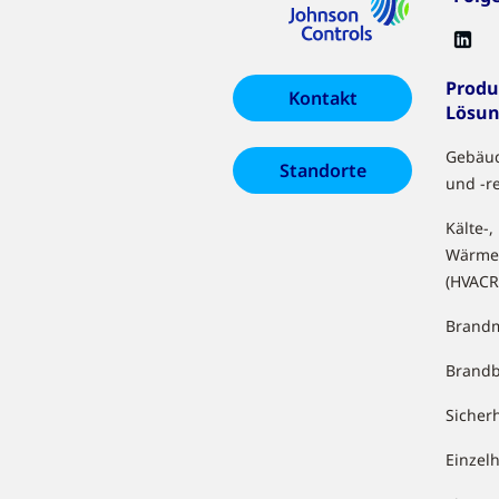
Produ
Kontakt
Lösu
Gebäu
Standorte
und -r
Kälte-,
Wärme
(HVACR
Brandm
Brand
Sicher
Einzel