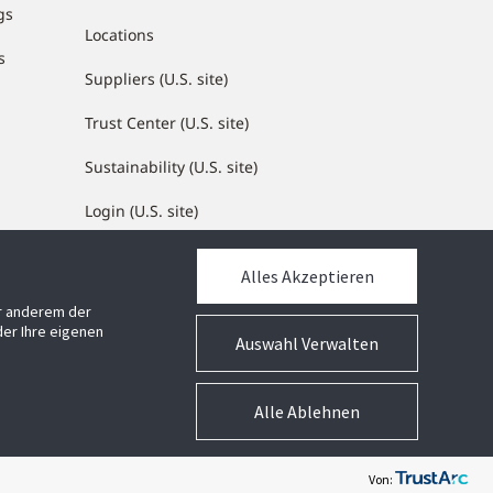
gs
Locations
s
Suppliers (U.S. site)
Trust Center (U.S. site)
Sustainability (U.S. site)
Login (U.S. site)
Alles Akzeptieren
MEDIATHEK
er anderem der
Mediathek
er Ihre eigenen
Auswahl Verwalten
Alle Ablehnen
Geschäftsbedingungen
Cookie-Präferenzen
Impressum
Von: