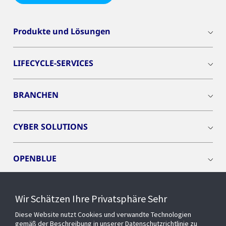
Produkte und Lösungen
LIFECYCLE-SERVICES
BRANCHEN
CYBER SOLUTIONS
OPENBLUE
SMART BUILDINGS
Wir Schätzen Ihre Privatsphäre Sehr
Diese Website nutzt Cookies und verwandte Technologien
EVENTS
gemäß der Beschreibung in unserer Datenschutzrichtlinie zu