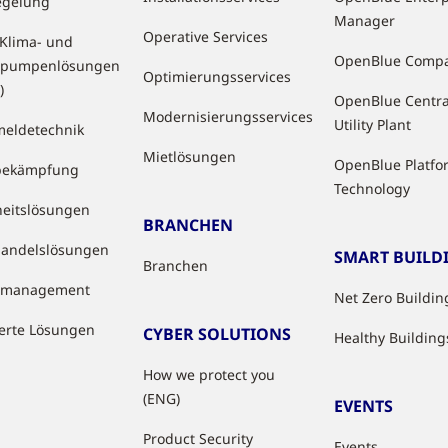
egelung
Manager
Operative Services
 Klima- und
OpenBlue Comp
pumpenlösungen
Optimierungsservices
)
OpenBlue Centra
Modernisierungsservices
Utility Plant
eldetechnik
Mietlösungen
OpenBlue Platfo
bekämpfung
Technology
heitslösungen
BRANCHEN
handelslösungen
SMART BUILD
Branchen
tzmanagement
Net Zero Buildin
ierte Lösungen
CYBER SOLUTIONS
Healthy Building
How we protect you
(ENG)
EVENTS
Product Security
Events