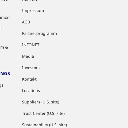
Impressum
anion
AGB
l
Partnerprogramm
INFONET
rm &
Media
Investors
INGS
Kontakt
gs
Locations
s
Suppliers (U.S. site)
Trust Center (U.S. site)
Sustainability (U.S. site)