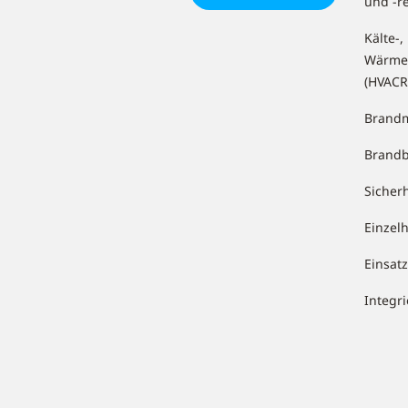
und -r
Kälte-,
Wärme
(HVACR
Brandm
Brand
Sicher
Einzel
Einsa
Integr