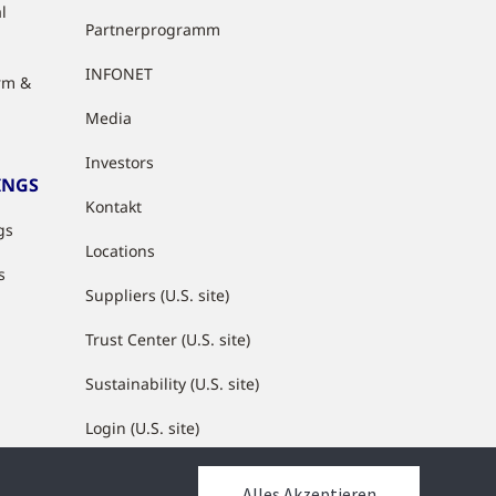
l
Partnerprogramm
INFONET
rm &
Media
Investors
INGS
Kontakt
gs
Locations
s
Suppliers (U.S. site)
Trust Center (U.S. site)
Sustainability (U.S. site)
Login (U.S. site)
Alles Akzeptieren