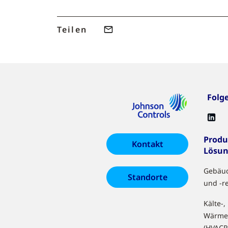
Teilen
Folg
Produ
Kontakt
Lösu
Gebäu
Standorte
und -r
Kälte-,
Wärme
(HVACR