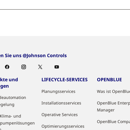
en Sie uns @Johnson Controls
kte und
LIFECYCLE-SERVICES
OPENBLUE
ngen
Planungsservices
Was ist OpenBlu
deautomation
Installationsservices
OpenBlue Enterp
egelung
Manager
Operative Services
 Klima- und
OpenBlue Comp
pumpenlösungen
Optimierungsservices
)