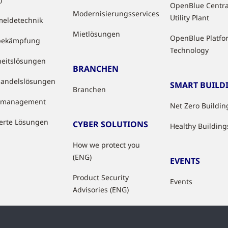
OpenBlue Centra
Modernisierungsservices
Utility Plant
eldetechnik
Mietlösungen
OpenBlue Platfo
bekämpfung
Technology
heitslösungen
BRANCHEN
handelslösungen
SMART BUILD
Branchen
tzmanagement
Net Zero Buildin
ierte Lösungen
CYBER SOLUTIONS
Healthy Building
How we protect you
(ENG)
EVENTS
Product Security
Events
Advisories (ENG)