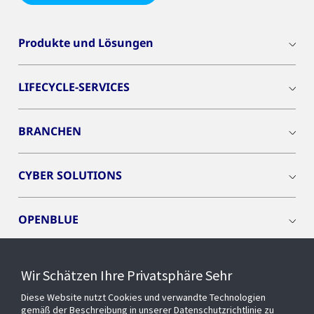
Produkte und Lösungen
LIFECYCLE-SERVICES
BRANCHEN
CYBER SOLUTIONS
OPENBLUE
SMART BUILDINGS
Wir Schätzen Ihre Privatsphäre Sehr
Diese Website nutzt Cookies und verwandte Technologien
EVENTS
gemäß der Beschreibung in unserer Datenschutzrichtlinie zu