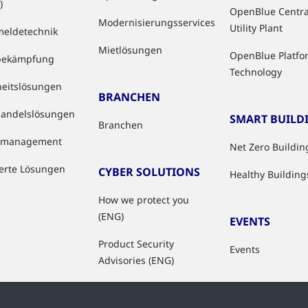
)
OpenBlue Centra
Modernisierungsservices
Utility Plant
eldetechnik
Mietlösungen
OpenBlue Platfo
bekämpfung
Technology
heitslösungen
BRANCHEN
handelslösungen
SMART BUILD
Branchen
tzmanagement
Net Zero Buildin
ierte Lösungen
CYBER SOLUTIONS
Healthy Building
How we protect you
(ENG)
EVENTS
Product Security
Events
Advisories (ENG)