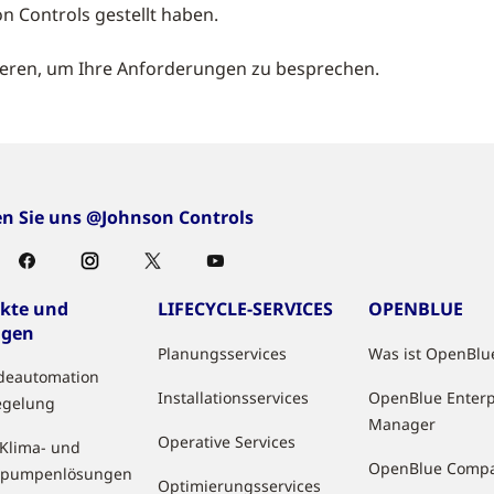
n Controls gestellt haben.
ieren, um Ihre Anforderungen zu besprechen.
en Sie uns @Johnson Controls
kte und
LIFECYCLE-SERVICES
OPENBLUE
ngen
Planungsservices
Was ist OpenBlu
deautomation
Installationsservices
OpenBlue Enterp
egelung
Manager
Operative Services
 Klima- und
OpenBlue Comp
pumpenlösungen
Optimierungsservices