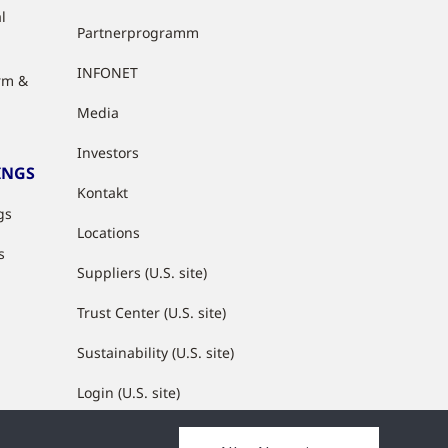
l
Partnerprogramm
INFONET
rm &
Media
Investors
INGS
Kontakt
gs
Locations
s
Suppliers (U.S. site)
Trust Center (U.S. site)
Sustainability (U.S. site)
Login (U.S. site)