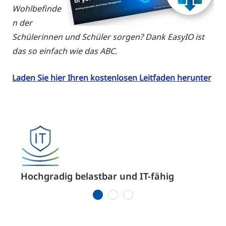
Wohlbefinde
n der
Schülerinnen und Schüler sorgen? Dank EasyIO ist
das so einfach wie das ABC.
Laden Sie hier Ihren kostenlosen Leitfaden herunter
Hochgradig belastbar und IT-fähig
Offe
1
2
3