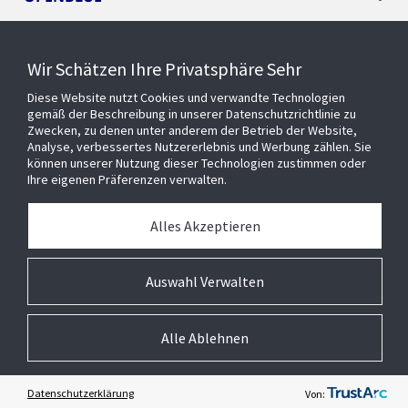
SMART BUILDINGS
Wir Schätzen Ihre Privatsphäre Sehr
Diese Website nutzt Cookies und verwandte Technologien
EVENTS
gemäß der Beschreibung in unserer Datenschutzrichtlinie zu
Zwecken, zu denen unter anderem der Betrieb der Website,
Analyse, verbessertes Nutzererlebnis und Werbung zählen. Sie
können unserer Nutzung dieser Technologien zustimmen oder
Über uns
Ihre eigenen Präferenzen verwalten.
MEDIATHEK
Alles Akzeptieren
Auswahl Verwalten
Alle Ablehnen
© 2026 Johnson Controls Inc. All rights reserved.
Barrierefreiheit
Privatsphäre
Lieferanten
Allgemeine Geschäftsbedingungen
Cookie-Präferenzen
Impressum
Datenschutzerklärung
Von: