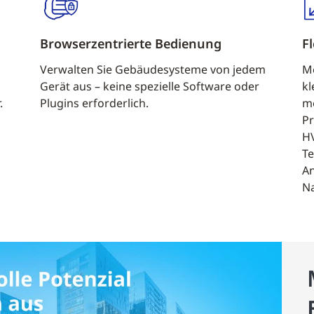
Browserzentrierte Bedienung
Fl
Verwalten Sie Gebäudesysteme von jedem
Me
Gerät aus – keine spezielle Software oder
kl
.
Plugins erforderlich.
me
Pr
HV
Te
An
Na