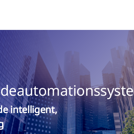
udeautomationssyst
e intelligent,
g