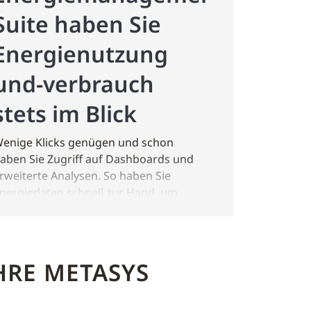
Suite haben Sie
Energienutzung
und-verbrauch
stets im Blick
enige Klicks genügen und schon
aben Sie Zugriff auf Dashboards und
rweiterte Analysen. So haben Sie
nergiedaten schnell zur Hand, um
atengestützte Entscheidungen zu
reffen und Ihren Betrieb nachhaltiger
nd kosteneffizienter zu gestalten.
HRE METASYS
etzt Tour starten