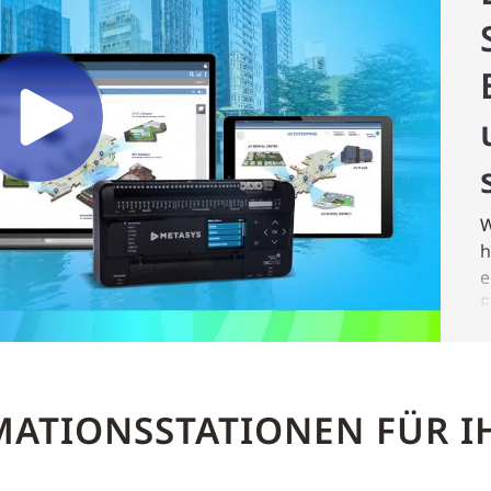
W
h
e
E
d
t
u
ATIONSSTATIONEN FÜR I
J