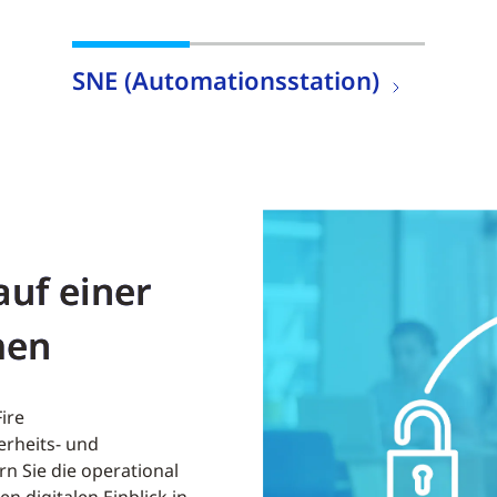
SNE (Automationsstation)
uf einer
men
ire
erheits- und
n Sie die operational