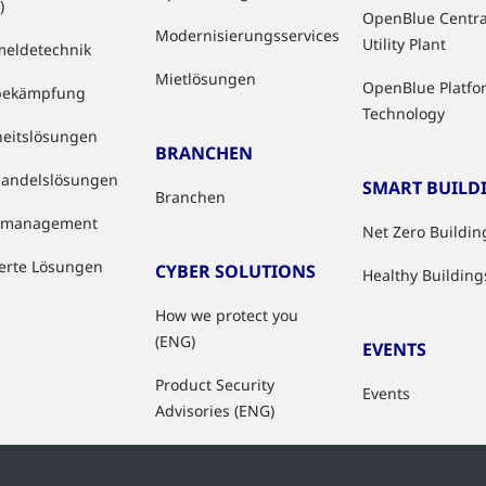
)
OpenBlue Centra
Modernisierungsservices
Utility Plant
eldetechnik
Mietlösungen
OpenBlue Platfo
bekämpfung
Technology
heitslösungen
BRANCHEN
handelslösungen
SMART BUILD
Branchen
tzmanagement
Net Zero Buildin
ierte Lösungen
CYBER SOLUTIONS
Healthy Building
How we protect you
(ENG)
EVENTS
Product Security
Events
Advisories (ENG)