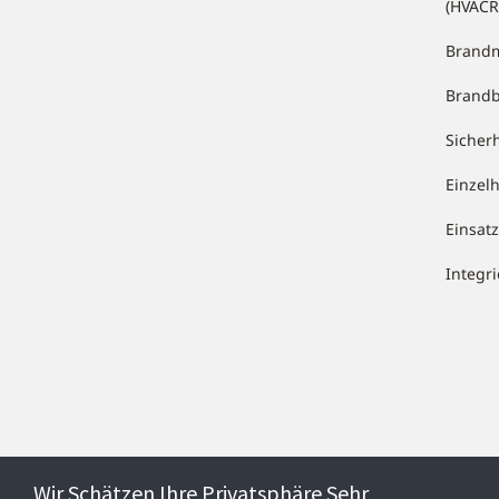
(HVACR
Brandm
Brand
Sicher
Einzel
Einsa
Integr
Wir Schätzen Ihre Privatsphäre Sehr