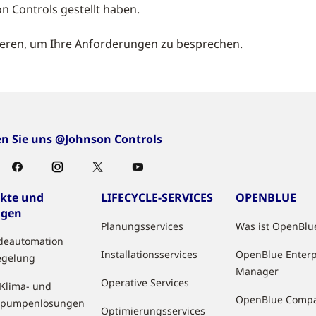
n Controls gestellt haben.
ieren, um Ihre Anforderungen zu besprechen.
en Sie uns @Johnson Controls
kte und
LIFECYCLE-SERVICES
OPENBLUE
ngen
Planungsservices
Was ist OpenBlu
deautomation
Installationsservices
OpenBlue Enterp
egelung
Manager
Operative Services
 Klima- und
OpenBlue Comp
pumpenlösungen
Optimierungsservices