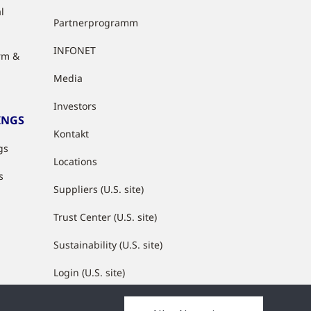
l
Partnerprogramm
INFONET
rm &
Media
Investors
INGS
Kontakt
gs
Locations
s
Suppliers (U.S. site)
Trust Center (U.S. site)
Sustainability (U.S. site)
Login (U.S. site)